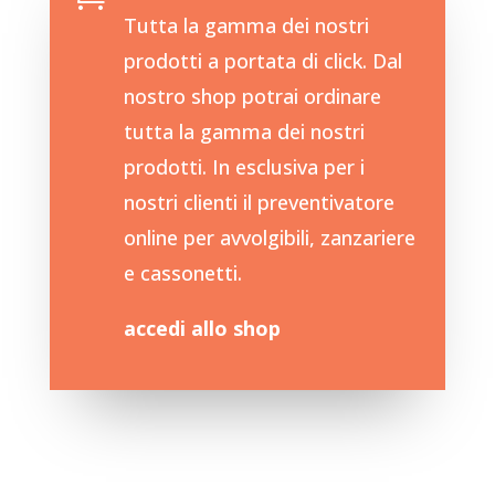
Tutta la gamma dei nostri
prodotti a portata di click. Dal
nostro shop potrai ordinare
tutta la gamma dei nostri
prodotti. In esclusiva per i
nostri clienti il preventivatore
online per avvolgibili, zanzariere
e cassonetti.
accedi allo shop