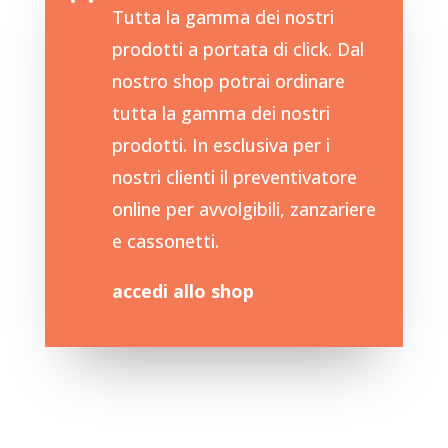
Tutta la gamma dei nostri
prodotti a portata di click. Dal
nostro shop potrai ordinare
tutta la gamma dei nostri
prodotti. In esclusiva per i
nostri clienti il preventivatore
online per avvolgibili, zanzariere
e cassonetti.
accedi allo shop