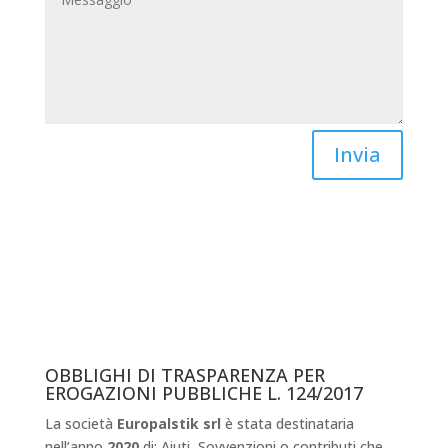
Invia
OBBLIGHI DI TRASPARENZA PER
EROGAZIONI PUBBLICHE L. 124/2017
La società
Europalstik srl
è stata destinataria
nell’anno
2020
di: Aiuti, Sovvenzioni o contributi che